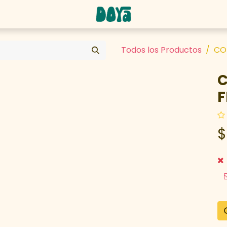
abaja con nosotros
Todos los Productos
CO
C
F