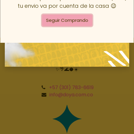
casa. 😉
tu envio va por cuenta de la casa 😉
Seguir Comprando
Seguir Comprando​
✨🌴🌊🥥☀️
+57 (301) 783-6619
info@doya.com.co