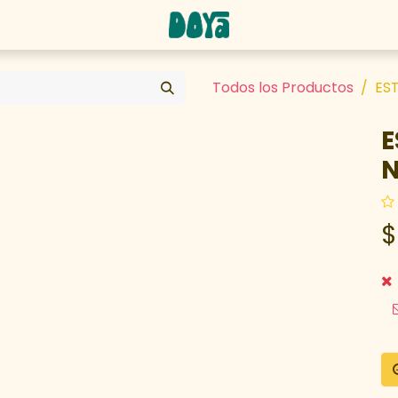
abaja con nosotros
Todos los Productos
ES
E
N