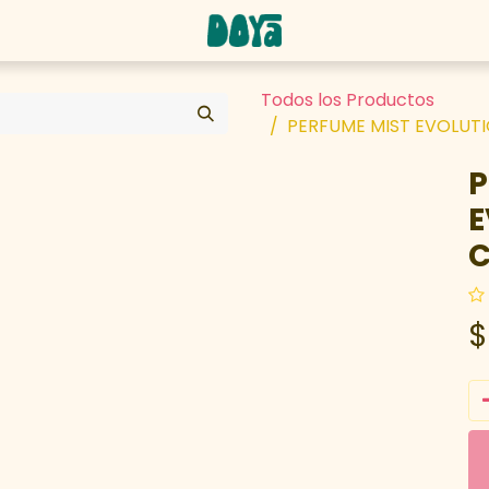
abaja con nosotros
Todos los Productos
PERFUME MIST EVOLUT
P
E
C