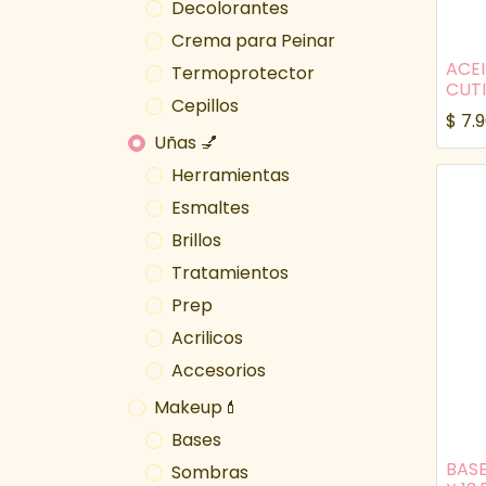
Decolorantes
Crema para Peinar
ACE
Termoprotector
CUTI
Cepillos
$
7.
Uñas 💅
Herramientas
Esmaltes
Brillos
Tratamientos
Prep
Acrilicos
Accesorios
Makeup💄
Bases
BAS
Sombras