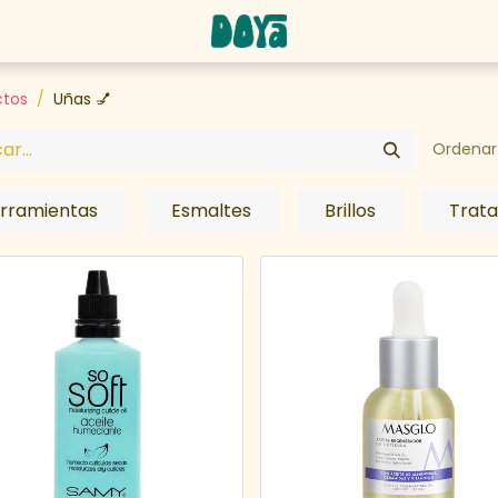
abaja con nosotros
ctos
Uñas 💅
Ordenar 
rramientas
Esmaltes
Brillos
Trat