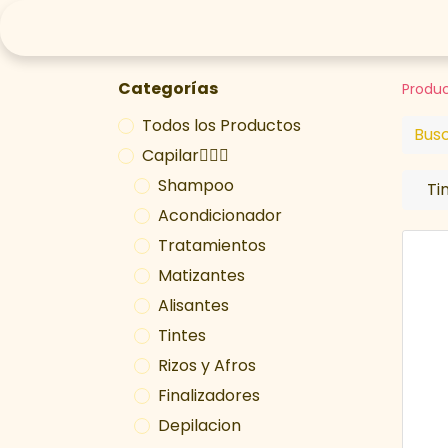
Compra Online 🛒
Arma tu rutina
Tr
Categorías
Produ
Todos los Productos
Capilar💁🏽‍♀️
Shampoo
Ti
Acondicionador
Tratamientos
Matizantes
Alisantes
Tintes
Rizos y Afros
Finalizadores
Depilacion