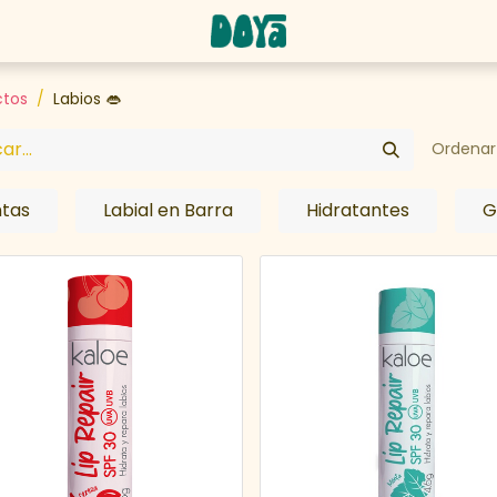
abaja con nosotros
ctos
Labios 👄
Ordenar 
ntas
Labial en Barra
Hidratantes
G