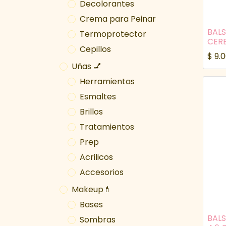
Decolorantes
Crema para Peinar
BALS
Termoprotector
CERE
Cepillos
$
9.
Uñas 💅
Herramientas
Esmaltes
Brillos
Tratamientos
Prep
Acrilicos
Accesorios
Makeup💄
Bases
BALS
Sombras