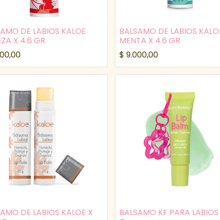
AMO DE LABIOS KALOE
BALSAMO DE LABIOS KALO
ZA X 4.6 GR
MENTA X 4.6 GR
000,00
$
9.000,00
✨🌴🌊🥥☀️
+57 (301) 783-6619
info@doya.com.co
AMO DE LABIOS KALOE X
BALSAMO KF PARA LABIOS 