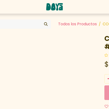
abaja con nosotros
Todos los Productos
COR
C
#