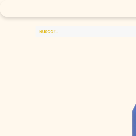
Compra Online 🛒
Arma tu rutina
Tr