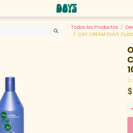
abaja con nosotros
Todos los Productos
De
OXY CREAM DUVY CLASS
O
C
1