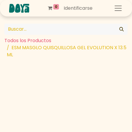
0
Identificarse
Todos los Productos
ESM MASGLO QUISQUILLOSA GEL EVOLUTION X 13.5
ML