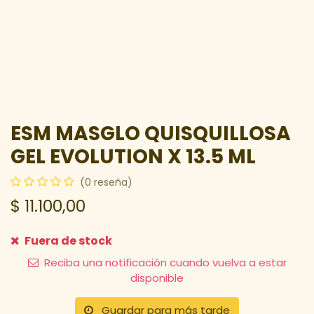
ESM MASGLO QUISQUILLOSA
GEL EVOLUTION X 13.5 ML
(0 reseña)
$
11.100,00
Fuera de stock
Reciba una notificación cuando vuelva a estar
disponible
Guardar para más tarde