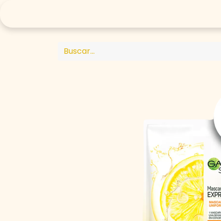
Compra Online 🛒
Arma tu rutina
Tr