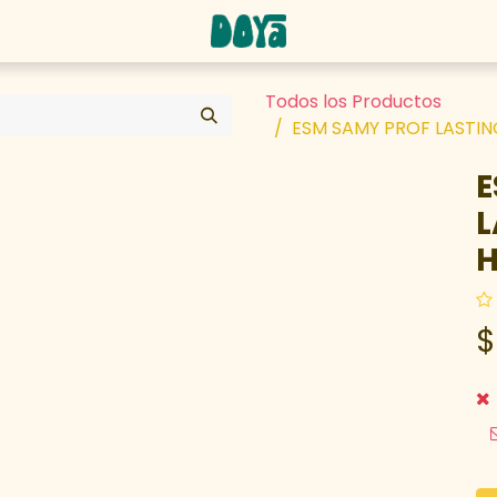
abaja con nosotros
Todos los Productos
ESM SAMY PROF LASTI
E
L