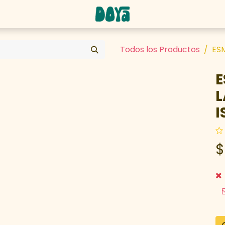
abaja con nosotros
Todos los Productos
ES
E
L
I