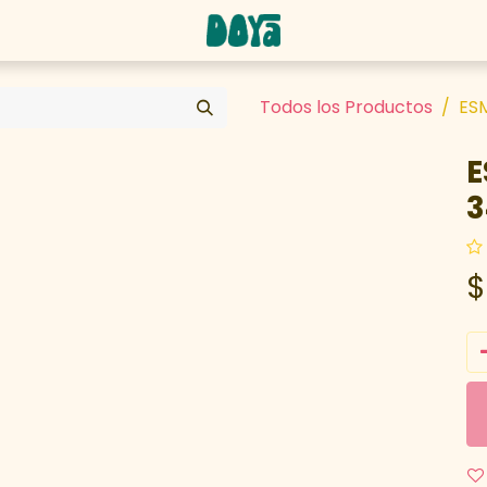
abaja con nosotros
Todos los Productos
ESM
E
3