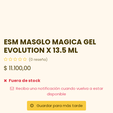
ESM MASGLO MAGICA GEL
EVOLUTION X 13.5 ML
(0 reseña)
$
11.100,00
Fuera de stock
Reciba una notificación cuando vuelva a estar
disponible
Guardar para más tarde