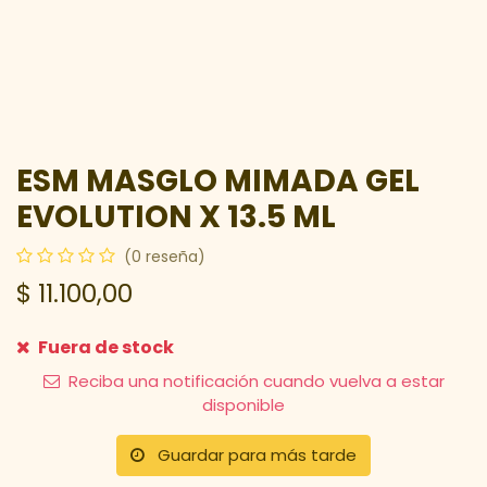
ESM MASGLO MIMADA GEL
EVOLUTION X 13.5 ML
(0 reseña)
$
11.100,00
Fuera de stock
Reciba una notificación cuando vuelva a estar
disponible
Guardar para más tarde