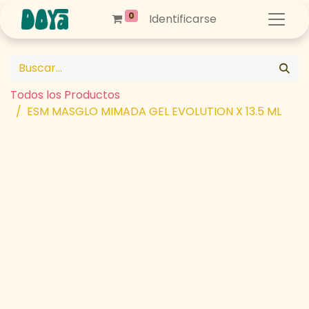
0
Identificarse
Todos los Productos
ESM MASGLO MIMADA GEL EVOLUTION X 13.5 ML