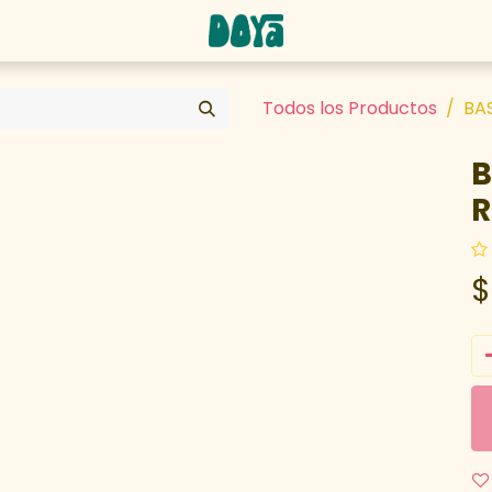
abaja con nosotros
Todos los Productos
BA
B
R