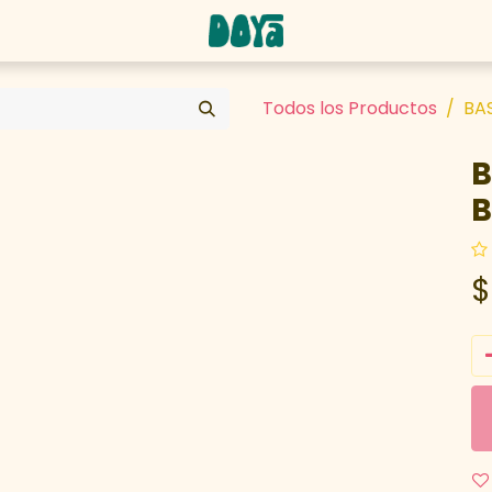
abaja con nosotros
Todos los Productos
BA
B
B