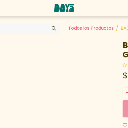
abaja con nosotros
Todos los Productos
BA
B
G