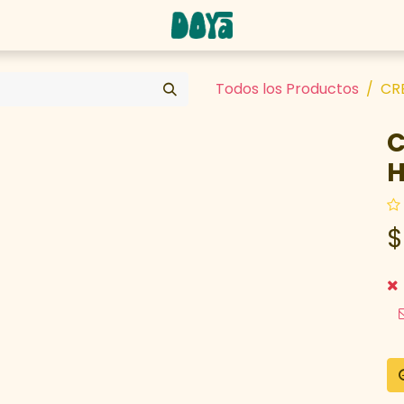
abaja con nosotros
Todos los Productos
CR
C
H